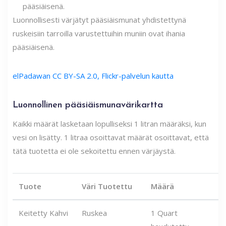
Luonnollisesti värjätyt pääsiäismunat yhdistettynä
ruskeisiin tarroilla varustettuihin muniin ovat ihania
pääsiäisenä.
elPadawan CC BY-SA 2.0, Flickr-palvelun kautta
Luonnollinen pääsiäismunavärikartta
Kaikki määrät lasketaan lopulliseksi 1 litran määräksi, kun
vesi on lisätty. 1 litraa osoittavat määrät osoittavat, että
tätä tuotetta ei ole sekoitettu ennen värjäystä.
Tuote
Väri Tuotettu
Määrä
Keitetty Kahvi
Ruskea
1 Quart