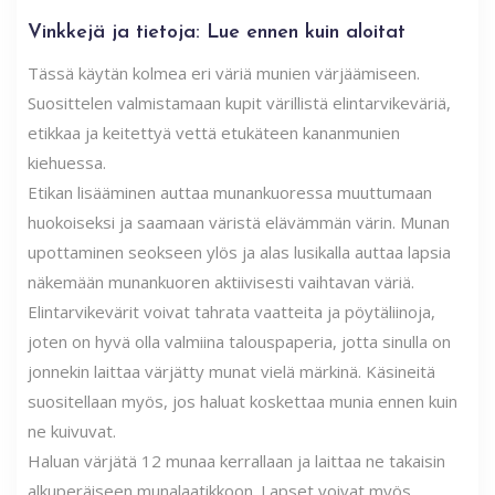
Vinkkejä ja tietoja: Lue ennen kuin aloitat
Tässä käytän kolmea eri väriä munien värjäämiseen.
Suosittelen valmistamaan kupit värillistä elintarvikeväriä,
etikkaa ja keitettyä vettä etukäteen kananmunien
kiehuessa.
Etikan lisääminen auttaa munankuoressa muuttumaan
huokoiseksi ja saamaan väristä elävämmän värin. Munan
upottaminen seokseen ylös ja alas lusikalla auttaa lapsia
näkemään munankuoren aktiivisesti vaihtavan väriä.
Elintarvikevärit voivat tahrata vaatteita ja pöytäliinoja,
joten on hyvä olla valmiina talouspaperia, jotta sinulla on
jonnekin laittaa värjätty munat vielä märkinä. Käsineitä
suositellaan myös, jos haluat koskettaa munia ennen kuin
ne kuivuvat.
Haluan värjätä 12 munaa kerrallaan ja laittaa ne takaisin
alkuperäiseen munalaatikkoon. Lapset voivat myös