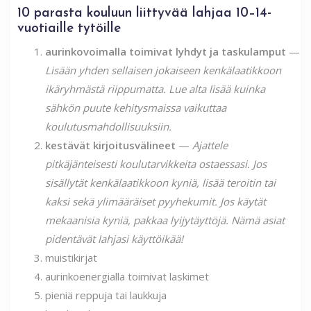
10 parasta kouluun liittyvää lahjaa 10–14-
vuotiaille tytöille
aurinkovoimalla toimivat lyhdyt ja taskulamput
—
Lisään yhden sellaisen jokaiseen kenkälaatikkoon
ikäryhmästä riippumatta. Lue alta lisää kuinka
sähkön puute kehitysmaissa vaikuttaa
koulutusmahdollisuuksiin.
kestävät kirjoitusvälineet
—
Ajattele
pitkäjänteisesti koulutarvikkeita ostaessasi. Jos
sisällytät kenkälaatikkoon kyniä, lisää teroitin tai
kaksi sekä ylimääräiset pyyhekumit. Jos käytät
mekaanisia kyniä, pakkaa lyijytäyttöjä. Nämä asiat
pidentävät lahjasi käyttöikää!
muistikirjat
aurinkoenergialla toimivat laskimet
pieniä reppuja tai laukkuja