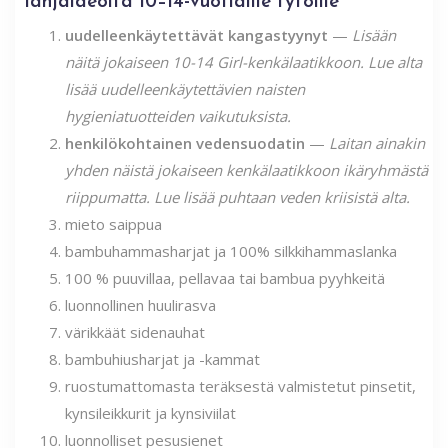
lahjaideoita 10–14-vuotiaille tytöille
uudelleenkäytettävät kangastyynyt
—
Lisään
näitä jokaiseen 10-14 Girl-kenkälaatikkoon. Lue alta
lisää uudelleenkäytettävien naisten
hygieniatuotteiden vaikutuksista.
henkilökohtainen vedensuodatin
—
Laitan ainakin
yhden näistä jokaiseen kenkälaatikkoon ikäryhmästä
riippumatta. Lue lisää puhtaan veden kriisistä alta.
mieto saippua
bambuhammasharjat ja 100% silkkihammaslanka
100 % puuvillaa, pellavaa tai bambua pyyhkeitä
luonnollinen huulirasva
värikkäät sidenauhat
bambuhiusharjat ja -kammat
ruostumattomasta teräksestä valmistetut pinsetit,
kynsileikkurit ja kynsiviilat
luonnolliset pesusienet