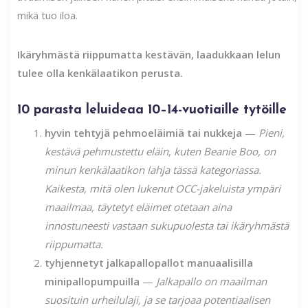
mikä tuo iloa.
Ikäryhmästä riippumatta kestävän, laadukkaan lelun
tulee olla kenkälaatikon perusta.
10 parasta leluideaa 10–14-vuotiaille tytöille
hyvin tehtyjä pehmoeläimiä tai nukkeja
—
Pieni,
kestävä pehmustettu eläin, kuten Beanie Boo, on
minun kenkälaatikon lahja tässä kategoriassa.
Kaikesta, mitä olen lukenut OCC-jakeluista ympäri
maailmaa, täytetyt eläimet otetaan aina
innostuneesti vastaan ​​sukupuolesta tai ikäryhmästä
riippumatta.
tyhjennetyt jalkapallopallot manuaalisilla
minipallopumpuilla
—
Jalkapallo on maailman
suosituin urheilulaji, ja se tarjoaa potentiaalisen