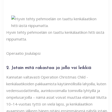
Hyvin tehty pehmoeläin on taattu kenkälaatikon hitti iästä
riippumatta.
Operaatio Joululapsi
2. Jotain mitä rakastaa ja jolla voi leikkiä
Kannatan valtavasti Operation Christmas Child -
kenkälaatikoiden pakkaamista käytännöllisillä lahjoilla, kuten
vedensuodattimilla, aurinkovoimalla toimivilla lyhtyillä ja
ompelusarjoilla – nämä asiat voivat muuttaa elämää! Mutta
10–14-vuotias tyttö on vielä lapsi, ja kenkälaatikon
avaamisen jälkeen hänen pitäisi ensimmäisenä nähdä jotain,