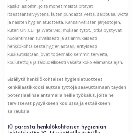
käsiksi asioihin, joita monet meistä pitävät
itsestäänselvyytenä, kuten puhdasta vettä, saippuaa, wc:tä
ja naisten hygieniatuotteita. Kansainvälisten järjestöjen,
kuten UNICEF ja WaterAid, mukaan tytöt, jotka pystyvät
huolehtimaan turvallisesti ja asianmukaisesti
henkilökohtaisesta hygieniastaan, erityisesti
kuukautisistaan, ovat todennäköisemmin terveitä,
koulutettuja ja taloudellisesti vakaita koko elämänsä ajan.
Sisällytä henkilökohtaiset hygieniatuotteet
kenkälaatikkoosi
auttaa tyttöjä saavuttamaan täyden
potentiaalinsa antamalla heille työkalut, joita he
tarvitsevat pysyäkseen koulussa ja estääkseen
sairauksia.
10 parasta henkilökohtaisen hygienian