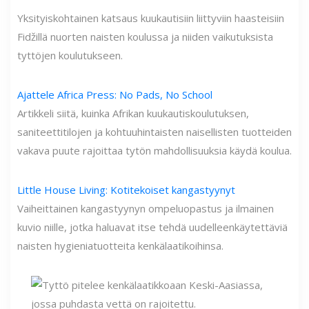
Yksityiskohtainen katsaus kuukautisiin liittyviin haasteisiin
Fidžillä nuorten naisten koulussa ja niiden vaikutuksista
tyttöjen koulutukseen.
Ajattele Africa Press: No Pads, No School
Artikkeli siitä, kuinka Afrikan kuukautiskoulutuksen,
saniteettitilojen ja kohtuuhintaisten naisellisten tuotteiden
vakava puute rajoittaa tytön mahdollisuuksia käydä koulua.
Little House Living: Kotitekoiset kangastyynyt
Vaiheittainen kangastyynyn ompeluopastus ja ilmainen
kuvio niille, jotka haluavat itse tehdä uudelleenkäytettäviä
naisten hygieniatuotteita kenkälaatikoihinsa.