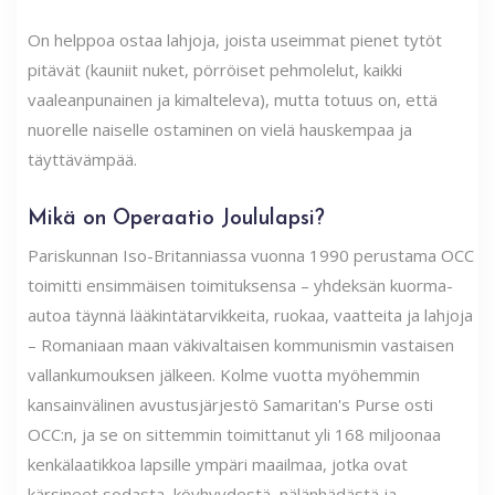
On helppoa ostaa lahjoja, joista useimmat pienet tytöt
pitävät (kauniit nuket, pörröiset pehmolelut, kaikki
vaaleanpunainen ja kimalteleva), mutta totuus on, että
nuorelle naiselle ostaminen on vielä hauskempaa ja
täyttävämpää.
Mikä on Operaatio Joululapsi?
Pariskunnan Iso-Britanniassa vuonna 1990 perustama OCC
toimitti ensimmäisen toimituksensa – yhdeksän kuorma-
autoa täynnä lääkintätarvikkeita, ruokaa, vaatteita ja lahjoja
– Romaniaan maan väkivaltaisen kommunismin vastaisen
vallankumouksen jälkeen. Kolme vuotta myöhemmin
kansainvälinen avustusjärjestö Samaritan's Purse osti
OCC:n, ja se on sittemmin toimittanut yli 168 miljoonaa
kenkälaatikkoa lapsille ympäri maailmaa, jotka ovat
kärsineet sodasta, köyhyydestä, nälänhädästä ja