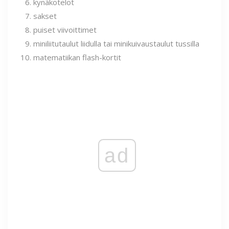
kynäkotelot
sakset
puiset viivoittimet
miniliitutaulut liidulla tai minikuivaustaulut tussilla
matematiikan flash-kortit
ad