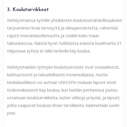
3. Koulutarvikkeet
Kehitysmaissa tytöille yhtäläisten koulutusmahdollisuuksien
tarjoaminen lisää terveyttä ja elinajanodotetta, vähentää
rajusti imeväiskuolleisuutta ja ruokkii koko maan
talouskasvua. Näistä hyvin tutkituista eduista huolimatta 31
miljoonaa tyttöä ei tällä hetkellä käy koulua.
Kehitysmaiden tyttöjen koulutusesteet ovat sosiaalisesti,
kulttuurisesti ja taloudellisesti monimutkaisia, mutta
kenkälaatikkosi voi auttaa! UNICEFin mukaan lapset eivät
todennäköisesti käy koulua, kun heidän perheensä joutuu
ostamaan koulutarvikkeita, kuten vihkoja ja kyniä, ja lapset,
jotka saapuvat kouluun ilman tarvikkeita, käännetään usein
pois.