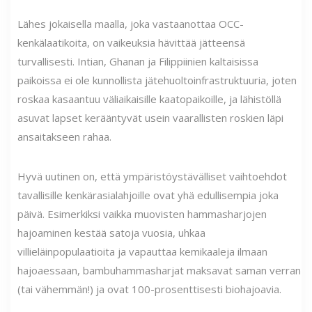
Lähes jokaisella maalla, joka vastaanottaa OCC-
kenkälaatikoita, on vaikeuksia hävittää jätteensä
turvallisesti. Intian, Ghanan ja Filippiinien kaltaisissa
paikoissa ei ole kunnollista jätehuoltoinfrastruktuuria, joten
roskaa kasaantuu väliaikaisille kaatopaikoille, ja lähistöllä
asuvat lapset kerääntyvät usein vaarallisten roskien läpi
ansaitakseen rahaa.
Hyvä uutinen on, että ympäristöystävälliset vaihtoehdot
tavallisille kenkärasialahjoille ovat yhä edullisempia joka
päivä. Esimerkiksi vaikka muovisten hammasharjojen
hajoaminen kestää satoja vuosia, uhkaa
villieläinpopulaatioita ja vapauttaa kemikaaleja ilmaan
hajoaessaan, bambuhammasharjat maksavat saman verran
(tai vähemmän!) ja ovat 100-prosenttisesti biohajoavia.