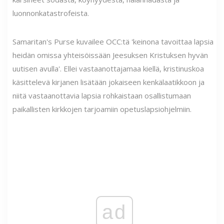
luonnonkatastrofeista.
Samaritan's Purse kuvailee OCC:tä 'keinona tavoittaa lapsia
heidän omissa yhteisöissään Jeesuksen Kristuksen hyvän
uutisen avulla'. Ellei vastaanottajamaa kiellä, kristinuskoa
käsittelevä kirjanen lisätään jokaiseen kenkälaatikkoon ja
niitä vastaanottavia lapsia rohkaistaan ​​osallistumaan
paikallisten kirkkojen tarjoamiin opetuslapsiohjelmiin.
ad