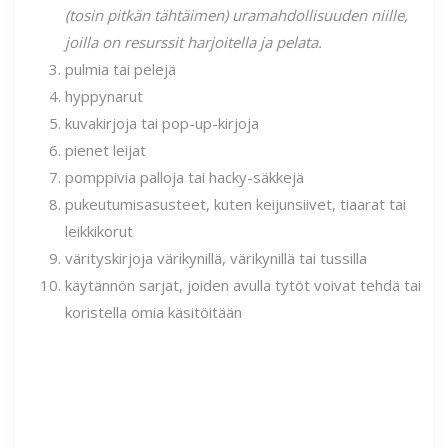
(tosin pitkän tähtäimen) uramahdollisuuden niille,
joilla on resurssit harjoitella ja pelata.
pulmia tai pelejä
hyppynarut
kuvakirjoja tai pop-up-kirjoja
pienet leijat
pomppivia palloja tai hacky-säkkejä
pukeutumisasusteet, kuten keijunsiivet, tiaarat tai
leikkikorut
värityskirjoja värikynillä, värikynillä tai tussilla
käytännön sarjat, joiden avulla tytöt voivat tehdä tai
koristella omia käsitöitään