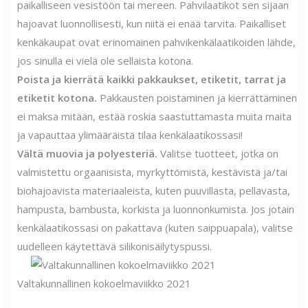
paikalliseen vesistöön tai mereen. Pahvilaatikot sen sijaan
hajoavat luonnollisesti, kun niitä ei enää tarvita. Paikalliset
kenkäkaupat ovat erinomainen pahvikenkälaatikoiden lähde,
jos sinulla ei vielä ole sellaista kotona.
Poista ja kierrätä kaikki pakkaukset, etiketit, tarrat ja
etiketit kotona.
Pakkausten poistaminen ja kierrättäminen
ei maksa mitään, estää roskia saastuttamasta muita maita
ja vapauttaa ylimääräistä tilaa kenkälaatikossasi!
Vältä muovia ja polyesteriä.
Valitse tuotteet, jotka on
valmistettu orgaanisista, myrkyttömistä, kestävistä ja/tai
biohajoavista materiaaleista, kuten puuvillasta, pellavasta,
hampusta, bambusta, korkista ja luonnonkumista. Jos jotain
kenkälaatikossasi on pakattava (kuten saippuapala), valitse
uudelleen käytettävä silikonisäilytyspussi.
Valtakunnallinen kokoelmaviikko 2021