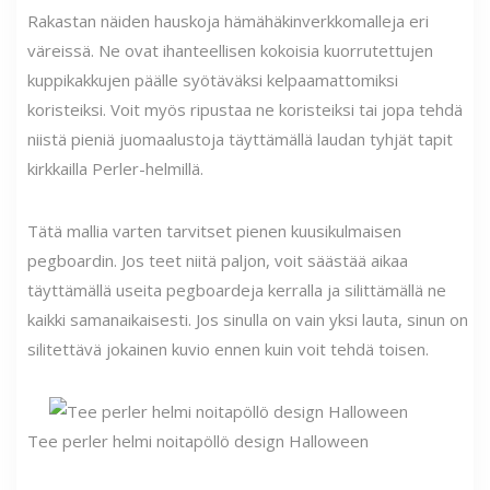
Rakastan näiden hauskoja hämähäkinverkkomalleja eri
väreissä. Ne ovat ihanteellisen kokoisia kuorrutettujen
kuppikakkujen päälle syötäväksi kelpaamattomiksi
koristeiksi. Voit myös ripustaa ne koristeiksi tai jopa tehdä
niistä pieniä juomaalustoja täyttämällä laudan tyhjät tapit
kirkkailla Perler-helmillä.
Tätä mallia varten tarvitset pienen kuusikulmaisen
pegboardin. Jos teet niitä paljon, voit säästää aikaa
täyttämällä useita pegboardeja kerralla ja silittämällä ne
kaikki samanaikaisesti. Jos sinulla on vain yksi lauta, sinun on
silitettävä jokainen kuvio ennen kuin voit tehdä toisen.
Tee perler helmi noitapöllö design Halloween