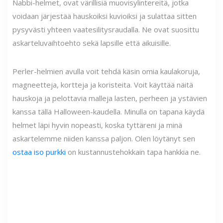
Nabbi-helmet, ovat värillisiä muovisylintereitä, jotka
voidaan järjestää hauskoiksi kuvioiksi ja sulattaa sitten
pysyvästi yhteen vaatesilitysraudalla. Ne ovat suosittu
askarteluvaihtoehto sekä lapsille että aikuisille.
Perler-helmien avulla voit tehdä käsin omia kaulakoruja,
magneetteja, kortteja ja koristeita. Voit käyttää näitä
hauskoja ja pelottavia malleja lasten, perheen ja ystävien
kanssa tällä Halloween-kaudella. Minulla on tapana käydä
helmet läpi hyvin nopeasti, koska tyttäreni ja minä
askartelemme niiden kanssa paljon. Olen löytänyt sen
ostaa iso purkki
on kustannustehokkain tapa hankkia ne.