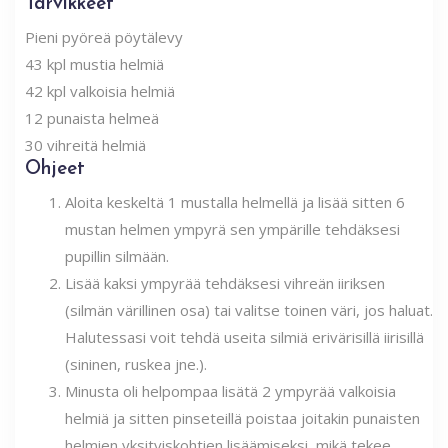
Tarvikkeet
Pieni pyöreä pöytälevy
43 kpl mustia helmiä
42 kpl valkoisia helmiä
12 punaista helmeä
30 vihreitä helmiä
Ohjeet
Aloita keskeltä 1 mustalla helmellä ja lisää sitten 6
mustan helmen ympyrä sen ympärille tehdäksesi
pupillin silmään.
Lisää kaksi ympyrää tehdäksesi vihreän iiriksen
(silmän värillinen osa) tai valitse toinen väri, jos haluat.
Halutessasi voit tehdä useita silmiä erivärisillä iirisillä
(sininen, ruskea jne.).
Minusta oli helpompaa lisätä 2 ympyrää valkoisia
helmiä ja sitten pinseteillä poistaa joitakin punaisten
helmien yksityiskohtien lisäämiseksi, mikä tekee