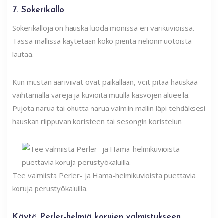
7. Sokerikallo
Sokerikalloja on hauska luoda monissa eri värikuvioissa.
Tässä mallissa käytetään koko pientä neliönmuotoista
lautaa.
Kun mustan ääriviivat ovat paikallaan, voit pitää hauskaa
vaihtamalla värejä ja kuvioita muulla kasvojen alueella.
Pujota narua tai ohutta narua valmiin mallin läpi tehdäksesi
hauskan riippuvan koristeen tai sesongin koristelun.
Tee valmiista Perler- ja Hama-helmikuvioista puettavia
koruja perustyökaluilla.
Käytä Perler-helmiä korujen valmistukseen