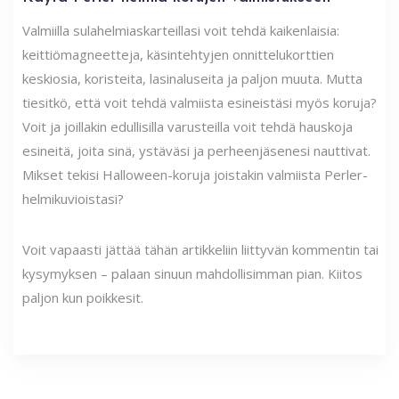
Valmiilla sulahelmiaskarteillasi voit tehdä kaikenlaisia:
keittiömagneetteja, käsintehtyjen onnittelukorttien
keskiosia, koristeita, lasinaluseita ja paljon muuta. Mutta
tiesitkö, että voit tehdä valmiista esineistäsi myös koruja?
Voit ja joillakin edullisilla varusteilla voit tehdä hauskoja
esineitä, joita sinä, ystäväsi ja perheenjäsenesi nauttivat.
Mikset tekisi Halloween-koruja joistakin valmiista Perler-
helmikuvioistasi?
Voit vapaasti jättää tähän artikkeliin liittyvän kommentin tai
kysymyksen – palaan sinuun mahdollisimman pian. Kiitos
paljon kun poikkesit.