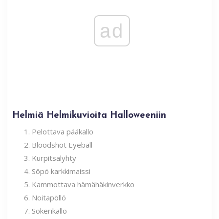
ad
Helmiä Helmikuvioita Halloweeniin
Pelottava pääkallo
Bloodshot Eyeball
Kurpitsalyhty
Söpö karkkimaissi
Kammottava hämähäkinverkko
Noitapöllö
Sokerikallo