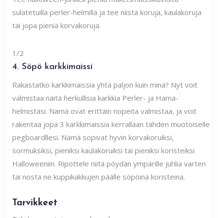
sulatetuilla perler-helmillä ja tee niistä koruja, kaulakoruja
tai jopa pieniä korvakoruja.
1/2
4. Söpö karkkimaissi
Rakastatko karkkimaissia yhtä paljon kuin minä? Nyt voit
valmistaa näitä herkullisia karkkia Perler- ja Hama-
helmistäsi. Nämä ovat erittäin nopeita valmistaa, ja voit
rakentaa jopa 3 karkkimaissia kerrallaan tähden muotoiselle
pegboardllesi. Nämä sopivat hyvin korvakoruiksi,
sormuksiksi, pieniksi kaulakoruiksi tai pieniksi koristeiksi
Halloweeniin. Ripottele niitä pöydän ympärille juhlia varten
tai nosta ne kuppikakkujen päälle söpöinä koristeina.
Tarvikkeet