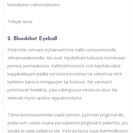
lasinalusen valmistukseen.
Tekijän kuva
2. Bloodshot Eyeball
Pelästele vieraasi pyhäinaattona näillä verisuonteisilla
silmämunakuvioilla. Ne ovat täydellisen kokoisia toimimaan
pieninä juomaalusina. Vaihtoehtoisesti voit käyttää näitä
kuppikakkujen päällä verisinä koristeina tai sekoittaa niitä
karkkien kanssa temppujen tai hoitoon. Ne varmasti
pelottavat henkilöä, joka vahingossa vetää ne ulos! Ne
tekevät myös upeita riippukoristeita.
Tämä kuviosuunnittelu vaatii pienen, pyöreän pegboardin,
jonka voit saada osana peruspientä pegboard-pakettia, jos
sinulla ei vielä sellaista ole. Pyöreä lauta sopii ihanteellisesti