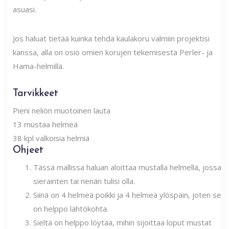
asuasi.
Jos haluat tietää kuinka tehdä kaulakoru valmiin projektisi
kanssa, alla on osio omien korujen tekemisestä Perler- ja
Hama-helmillä.
Tarvikkeet
Pieni neliön muotoinen lauta
13 mustaa helmeä
38 kpl valkoisia helmiä
Ohjeet
Tässä mallissa haluan aloittaa mustalla helmellä, jossa
sierainten tai nenän tulisi olla.
Siinä on 4 helmeä poikki ja 4 helmeä ylöspäin, joten se
on helppo lähtökohta.
Sieltä on helppo löytää, mihin sijoittaa loput mustat