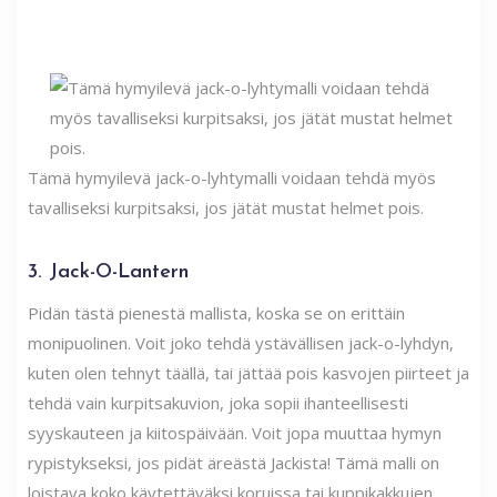
Tämä hymyilevä jack-o-lyhtymalli voidaan tehdä myös
tavalliseksi kurpitsaksi, jos jätät mustat helmet pois.
3. Jack-O-Lantern
Pidän tästä pienestä mallista, koska se on erittäin
monipuolinen. Voit joko tehdä ystävällisen jack-o-lyhdyn,
kuten olen tehnyt täällä, tai jättää pois kasvojen piirteet ja
tehdä vain kurpitsakuvion, joka sopii ihanteellisesti
syyskauteen ja kiitospäivään. Voit jopa muuttaa hymyn
rypistykseksi, jos pidät äreästä Jackista! Tämä malli on
loistava koko käytettäväksi koruissa tai kuppikakkujen