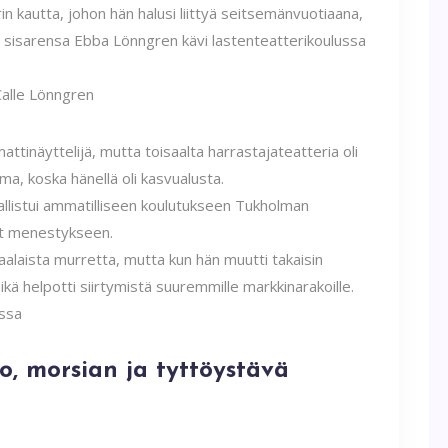
in kautta, johon hän halusi liittyä seitsemänvuotiaana,
i sisarensa Ebba Lönngren kävi lastenteatterikoulussa
mmattinäyttelijä, mutta toisaalta harrastajateatteria oli
lma, koska hänellä oli kasvualusta.
allistui ammatilliseen koulutukseen Tukholman
nyt menestykseen.
alaista murretta, mutta kun hän muutti takaisin
mikä helpotti siirtymistä suuremmille markkinarakoille.
, morsian ja tyttöystävä