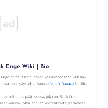
ad
ik Enge Wiki | Bio
ik Enge on noussut huomion keskipisteeseen, kun hän
uotsalaisen näyttelijän kanssa
Noomi Rapace
Netflix-
äytteli hänet pääroolissa, joka on 'Black Crab -
aan kanssa, jotka lähtivät piilotehtävälle jäätävässä