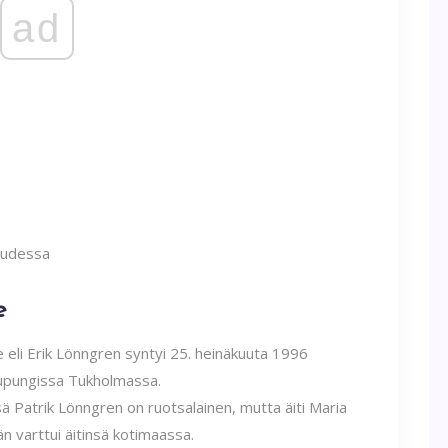
ad
e
e eli Erik Lönngren syntyi 25. heinäkuuta 1996
aupungissa Tukholmassa.
 Patrik Lönngren on ruotsalainen, mutta äiti Maria
n varttui äitinsä kotimaassa.