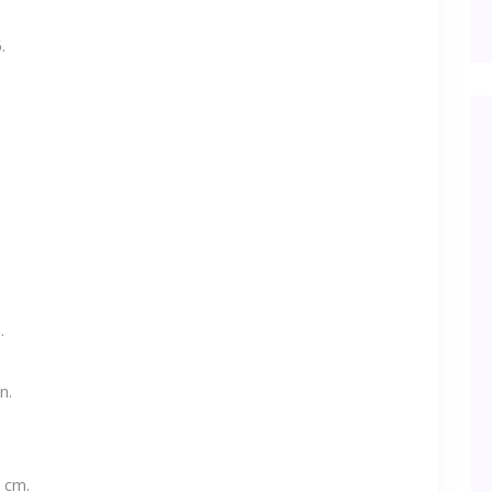
.
.
n.
 cm.