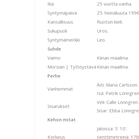
Ikä
25 vuotta vanha.
Syntymäpäivä
25. heinäkuuta 1996
Kansallisuus
Ruotsin kieli.
Sukupuoli
Uros.
Syntymämerkki
Leo.
Suhde
Vaimo
Kiinan maailma.
Morsian | Tyttöystävä
Kiinan maailma.
Perhe
Äiti: Maria Carlsson.
Vanhemmat
Isä: Patrik Lönngren
Veli: Calle Lönngren.
Sisarukset
Sisar: Ebba Lönngre
Kehon mitat
Jaloissa: 5' 10'.
Korkeus
senttimetreinä: 178