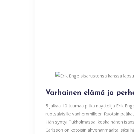
Varhainen elämä ja perh
5 jalkaa 10 tuumaa pitkä näyttelijä Erik Eng
ruotsalaisille vanhemmilleen Ruotsin pääk
Hän syntyi Tukholmassa, koska hänen isänsä
Carlsson on kotoisin ahvenanmaalta. siksi hä