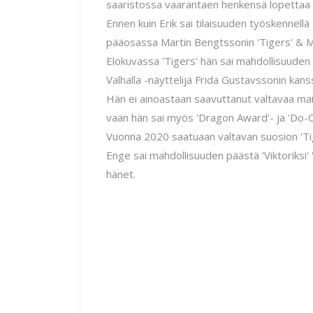
saaristossa vaarantaen henkensä lopettaa 
Ennen kuin Erik sai tilaisuuden työskennellä
pääosassa Martin Bengtssonin 'Tigers' & M
Elokuvassa 'Tigers' hän sai mahdollisuuden 
Valhalla -näyttelijä Frida Gustavssonin kans
Hän ei ainoastaan ​​saavuttanut valtavaa ma
vaan hän sai myös 'Dragon Award'- ja 'Do-Ci
Vuonna 2020 saatuaan valtavan suosion 'Tige
Enge sai mahdollisuuden päästä 'Viktoriksi' '
hänet.