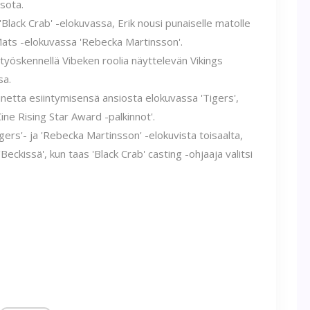
sota.
 'Black Crab' -elokuvassa, Erik nousi punaiselle matolle
ats -elokuvassa 'Rebecka Martinsson'.
työskennellä Vibeken roolia näyttelevän Vikings
sa.
inetta esiintymisensä ansiosta elokuvassa 'Tigers',
ne Rising Star Award -palkinnot'.
rs'- ja 'Rebecka Martinsson' -elokuvista toisaalta,
Beckissä', kun taas 'Black Crab' casting -ohjaaja valitsi