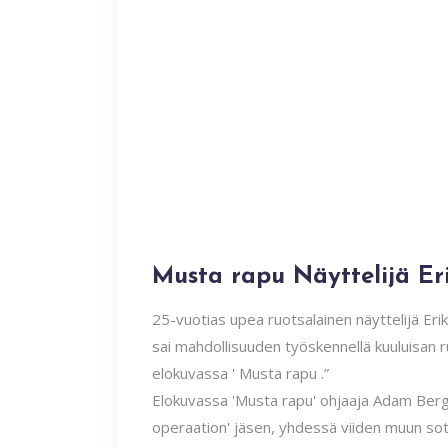
Musta rapu Näyttelijä Er
25-vuotias upea ruotsalainen näyttelijä Er
sai mahdollisuuden työskennellä kuuluisan r
elokuvassa '
Musta rapu
.”
Elokuvassa 'Musta rapu' ohjaaja Adam Berg n
operaation' jäsen, yhdessä viiden muun sotil