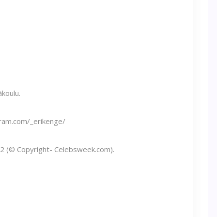
äkoulu.
gram.com/_erikenge
/
22 (© Copyright-
Celebsweek.com
).