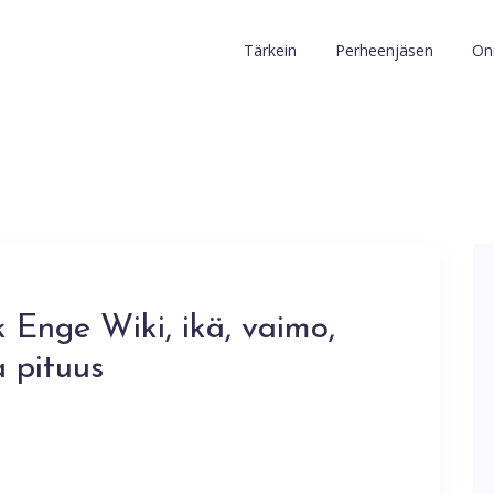
Tärkein
Perheenjäsen
Onn
k Enge Wiki, ikä, vaimo,
a pituus