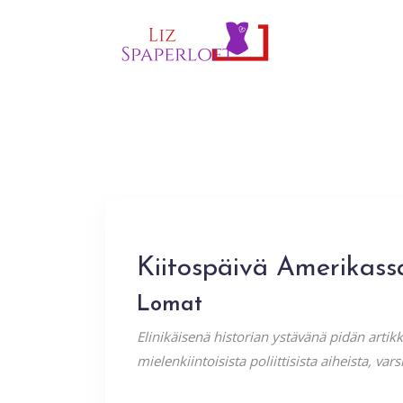
Kiitospäivä Amerikass
Lomat
Elinikäisenä historian ystävänä pidän artik
mielenkiintoisista poliittisista aiheista, v