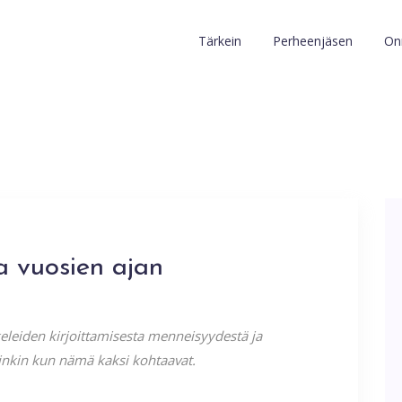
Tärkein
Perheenjäsen
Onn
a vuosien ajan
keleiden kirjoittamisesta menneisyydestä ja
arsinkin kun nämä kaksi kohtaavat.