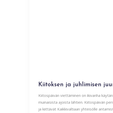
Kiitoksen ja juhlimisen ju
Kiitospäivän viettäminen on ikivanha käytänt
muinaisista ajoista lähtien. Kiitospäivän p
ja kiittävät Kaikkivaltiaan yhteisölle antamis