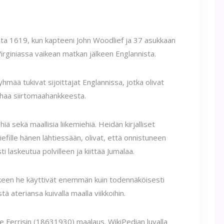
ta 1619, kun kapteeni John Woodlief ja 37 asukkaan
Virginiassa vaikean matkan jälkeen Englannista.
mää tukivat sijoittajat Englannissa, jotka olivat
ahaa siirtomaahankkeesta.
iä sekä maallisia liikemiehiä. Heidän kirjalliset
efille hänen lähtiessään, olivat, että onnistuneen
i laskeutua polvilleen ja kiittää Jumalaa.
älkeen he käyttivät enemmän kuin todennäköisesti
ä ateriansa kuivalla maalla viikkoihin.
 Ferrisin (18631930) maalaus. WikiPedian luvalla