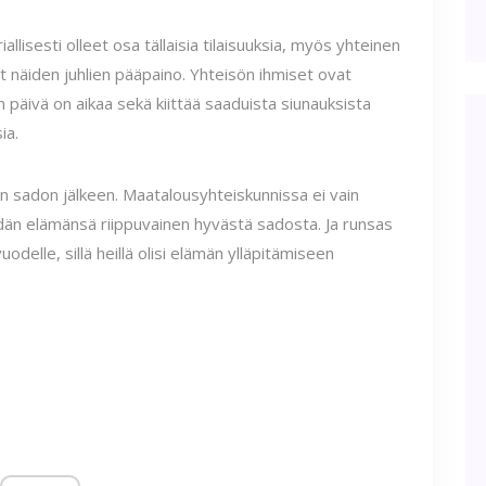
llisesti olleet osa tällaisia ​​tilaisuuksia, myös yhteinen
et näiden juhlien pääpaino. Yhteisön ihmiset ovat
 päivä on aikaa sekä kiittää saaduista siunauksista
ia.
än sadon jälkeen. Maatalousyhteiskunnissa ei vain
dän elämänsä riippuvainen hyvästä sadosta. Ja runsas
uodelle, sillä heillä olisi elämän ylläpitämiseen