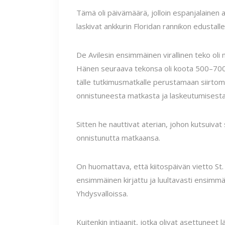
Tämä oli päivämäärä, jolloin espanjalaine
laskivat ankkurin Floridan rannikon edustall
De Avilesin ensimmäinen virallinen teko oli 
Hänen seuraava tekonsa oli koota 500–700 m
tälle tutkimusmatkalle perustamaan siirtom
onnistuneesta matkasta ja laskeutumisesta
Sitten he nauttivat aterian, johon kutsuivat 
onnistunutta matkaansa.
On huomattava, että kiitospäivän vietto St
ensimmäinen kirjattu ja luultavasti ensimmä
Yhdysvalloissa.
Kuitenkin intiaanit, jotka olivat asettuneet 