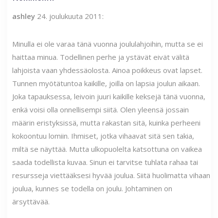
ashley
24. joulukuuta 2011:
Minulla ei ole varaa tänä vuonna joululahjoihin, mutta se ei
haittaa minua. Todellinen perhe ja ystävät eivät välitä
lahjoista vaan yhdessäolosta. Ainoa poikkeus ovat lapset.
Tunnen myötätuntoa kaikille, joilla on lapsia joulun aikaan.
Joka tapauksessa, leivoin juuri kaikille keksejä tänä vuonna,
enkä voisi olla onnellisempi siitä. Olen yleensä jossain
määrin eristyksissä, mutta rakastan sitä, kuinka perheeni
kokoontuu lomiin. Ihmiset, jotka vihaavat sitä sen takia,
miltä se näyttää. Mutta ulkopuolelta katsottuna on vaikea
saada todellista kuvaa. Sinun ei tarvitse tuhlata rahaa tai
resursseja viettääksesi hyvää joulua. Siitä huolimatta vihaan
joulua, kunnes se todella on joulu. Johtaminen on
ärsyttävää.