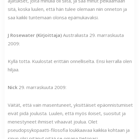
ajatukset, joita minulla oli siitä, ja saa minut pelkäämään
sitä, koska luulen, että hän tulee olemaan niin onneton ja
saa kaikki tuntemaan olonsa epämukavaksi.
J Rosewater (Kirjoittaja)
Australiasta 29. marraskuuta
2009:
Kyllä totta. Kuulostat erittäin onnelliselta. Ensi kerralla olen
hiljaa.
Nick
29. marraskuuta 2009:
Väität, että vain masentuneet, yksittäiset epäonnistumiset
eivät pidä joulusta. Luulen, että myös iloiset, suositut ja
menestyneet ihmiset vihaavat joulua. Olet
pseudopsykopaatti-filosofia loukkaavaa kaikkia kohtaan ja
sinun olisi pitänyt pitää se omana tietonasi.