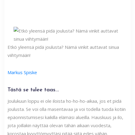
Etkö yleensä pidä joulusta? Nämä vinkit auttavat sinua
viihtymään!
Markus Spiske
Tästä se tulee taas...
Joulukuun loppu ei ole iloista ho-ho-ho-aikaa, jos et pidä
joulusta. Se voi olla masentavaa ja voi todella tuoda kotiin
epäonnistumisesi kaikilla elämäsi alueilla. Hauskuus ja ilo,
jota joillakin näyttää olevan tähän aikaan vuodesta,
korostaa kyvyttömyyttäsi pitää siitä edes vähän.