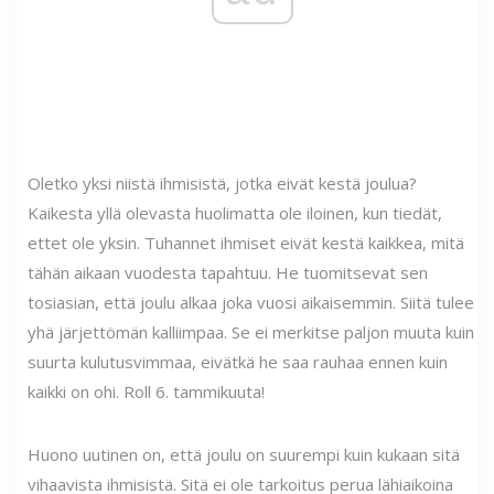
Oletko yksi niistä ihmisistä, jotka eivät kestä joulua?
Kaikesta yllä olevasta huolimatta ole iloinen, kun tiedät,
ettet ole yksin. Tuhannet ihmiset eivät kestä kaikkea, mitä
tähän aikaan vuodesta tapahtuu. He tuomitsevat sen
tosiasian, että joulu alkaa joka vuosi aikaisemmin. Siitä tulee
yhä järjettömän kalliimpaa. Se ei merkitse paljon muuta kuin
suurta kulutusvimmaa, eivätkä he saa rauhaa ennen kuin
kaikki on ohi. Roll 6. tammikuuta!
Huono uutinen on, että joulu on suurempi kuin kukaan sitä
vihaavista ihmisistä. Sitä ei ole tarkoitus perua lähiaikoina