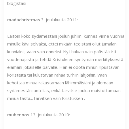
blogistasi
madachristmas
3. joulukuuta 2011:
Laitoin koko sydämestäni joulun juhliin, kunnes viime vuonna
minulle kävi selväksi, ettei mikään teoistani ollut Jumalan
kunniaksi, vaan vain onneksi. Nyt haluan vain päästää irti
vuodenajasta ja tehdä Kristuksen syntymän merkityksestä
elämäni jokaiselle päivälle. Hän ei odota minun ripustavan
koristeita tai kuluttavan rahaa turhiin lahjoihin, vaan
kehottaa minua rakastamaan lähimmäisiäni ja olemaan
sydämestäni antelias, enkä tarvitse joulua muistuttamaan
minua tästä...Tarvitsen vain Kristuksen .
muhennos
13. joulukuuta 2010: