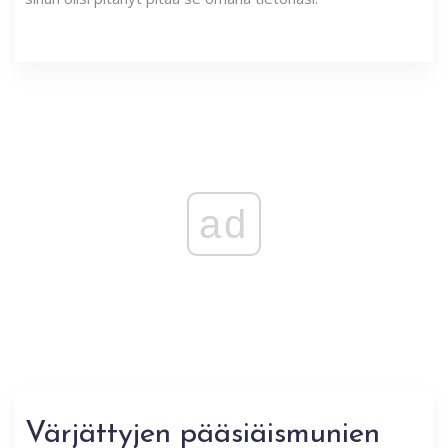
ad
Värjättyjen pääsiäismunien