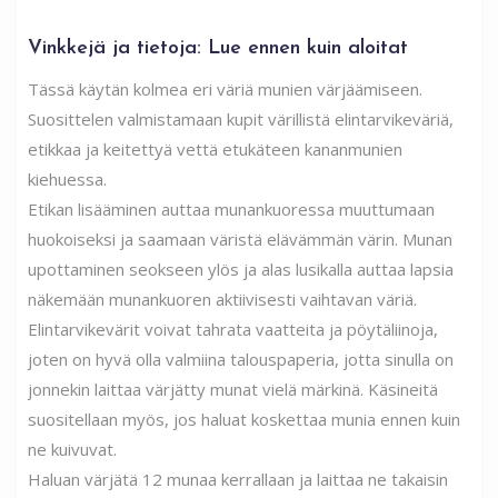
Vinkkejä ja tietoja: Lue ennen kuin aloitat
Tässä käytän kolmea eri väriä munien värjäämiseen.
Suosittelen valmistamaan kupit värillistä elintarvikeväriä,
etikkaa ja keitettyä vettä etukäteen kananmunien
kiehuessa.
Etikan lisääminen auttaa munankuoressa muuttumaan
huokoiseksi ja saamaan väristä elävämmän värin. Munan
upottaminen seokseen ylös ja alas lusikalla auttaa lapsia
näkemään munankuoren aktiivisesti vaihtavan väriä.
Elintarvikevärit voivat tahrata vaatteita ja pöytäliinoja,
joten on hyvä olla valmiina talouspaperia, jotta sinulla on
jonnekin laittaa värjätty munat vielä märkinä. Käsineitä
suositellaan myös, jos haluat koskettaa munia ennen kuin
ne kuivuvat.
Haluan värjätä 12 munaa kerrallaan ja laittaa ne takaisin