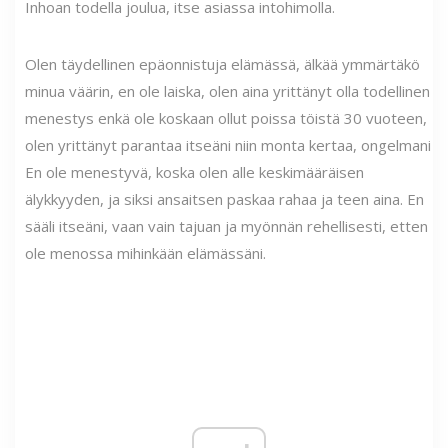
Inhoan todella joulua, itse asiassa intohimolla.
Olen täydellinen epäonnistuja elämässä, älkää ymmärtäkö
minua väärin, en ole laiska, olen aina yrittänyt olla todellinen
menestys enkä ole koskaan ollut poissa töistä 30 vuoteen,
olen yrittänyt parantaa itseäni niin monta kertaa, ongelmani
En ole menestyvä, koska olen alle keskimääräisen
älykkyyden, ja siksi ansaitsen paskaa rahaa ja teen aina. En
sääli itseäni, vaan vain tajuan ja myönnän rehellisesti, etten
ole menossa mihinkään elämässäni.