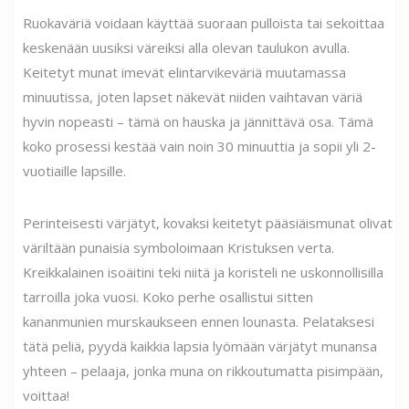
Ruokaväriä voidaan käyttää suoraan pulloista tai sekoittaa
keskenään uusiksi väreiksi alla olevan taulukon avulla.
Keitetyt munat imevät elintarvikeväriä muutamassa
minuutissa, joten lapset näkevät niiden vaihtavan väriä
hyvin nopeasti – tämä on hauska ja jännittävä osa. Tämä
koko prosessi kestää vain noin 30 minuuttia ja sopii yli 2-
vuotiaille lapsille.
Perinteisesti värjätyt, kovaksi keitetyt pääsiäismunat olivat
väriltään punaisia ​​symboloimaan Kristuksen verta.
Kreikkalainen isoäitini teki niitä ja koristeli ne uskonnollisilla
tarroilla joka vuosi. Koko perhe osallistui sitten
kananmunien murskaukseen ennen lounasta. Pelataksesi
tätä peliä, pyydä kaikkia lapsia lyömään värjätyt munansa
yhteen – pelaaja, jonka muna on rikkoutumatta pisimpään,
voittaa!