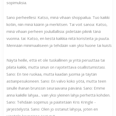
sopimuksia.
Sano perheellesi: Katso, minä vihaan shoppailua. Tuo kaikki
kotiin, niin minä käärin ja merkitsen. Tai voit sanoa: Katso,
minä vihaan perheen jouluillallisia: pidetään piknik tänä
vuonna. tai: Katso, en kestä kaikkia niitä koristeita ja puuta.
Mennään minimaaliseen ja tehdään vain yksi huone tai kuisti.
Näytä heille, että et ole tuskallinen ja yritä peruuttaa tai
pilata kaikki, mutta sinun on rajoitettava osallistumistasi.
Sano: En tee ruokaa, mutta kaadan juomia ja täytän
astianpesukoneen. Sano: En valvo koko yötä, mutta teen
sinulle ihanan brunssin seuraavana päivänä. Sano: Emme
anna kaikille lahjaa... vain yksi yleinen lahja perhettä kohden.
Sano: Tehdään sopimus ja päätetään Kris Kringle -
järjestelystä. Sano: Olen jo ostanut lahjoja, joten en
ujostele kaupoissa juuri nyt.