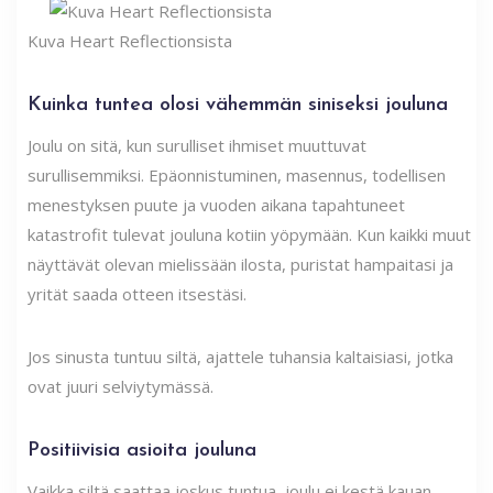
Kuva Heart Reflectionsista
Kuinka tuntea olosi vähemmän siniseksi jouluna
Joulu on sitä, kun surulliset ihmiset muuttuvat
surullisemmiksi. Epäonnistuminen, masennus, todellisen
menestyksen puute ja vuoden aikana tapahtuneet
katastrofit tulevat jouluna kotiin yöpymään. Kun kaikki muut
näyttävät olevan mielissään ilosta, puristat hampaitasi ja
yrität saada otteen itsestäsi.
Jos sinusta tuntuu siltä, ​​ajattele tuhansia kaltaisiasi, jotka
ovat juuri selviytymässä.
Positiivisia asioita jouluna
Vaikka siltä saattaa joskus tuntua, joulu ei kestä kauan.