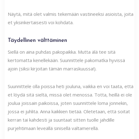
Näytä, mitä olet valmis tekemään vastineeksi asioista, joita
et yksinkertaisesti voi kohdata.
Täydellinen välttäminen
Siellä on aina puhdas pakopaikka. Mutta älä tee sitä
kertomatta kenellekään. Suunnittele pakomatka hyvissä
ajoin (siksi kirjoitan tämän marraskuussa!).
Suunnittele olla poissa heti jouluna, vaikka en voi taata, että
et löydä sitä sieltä, missä olet menossa. Totta, heillä ei ole
joulua joissain paikoissa, joten suunnittele loma jonnekin,
jossa ei juhlita. Anna kaikkien tietää. Oletetaan, että soitat
kerran tai kahdesti ja suuntaat sitten tuolle jahdille
purjehtimaan leveällä sinisellä valtamerellä.