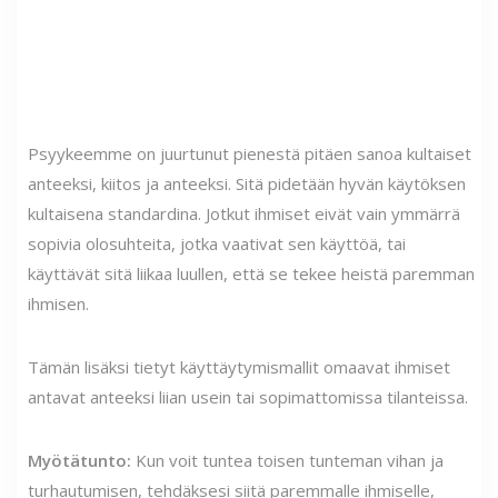
Psyykeemme on juurtunut pienestä pitäen sanoa kultaiset
anteeksi, kiitos ja anteeksi. Sitä pidetään hyvän käytöksen
kultaisena standardina. Jotkut ihmiset eivät vain ymmärrä
sopivia olosuhteita, jotka vaativat sen käyttöä, tai
käyttävät sitä liikaa luullen, että se tekee heistä paremman
ihmisen.
Tämän lisäksi tietyt käyttäytymismallit omaavat ihmiset
antavat anteeksi liian usein tai sopimattomissa tilanteissa.
Myötätunto:
Kun voit tuntea toisen tunteman vihan ja
turhautumisen, tehdäksesi siitä paremmalle ihmiselle,