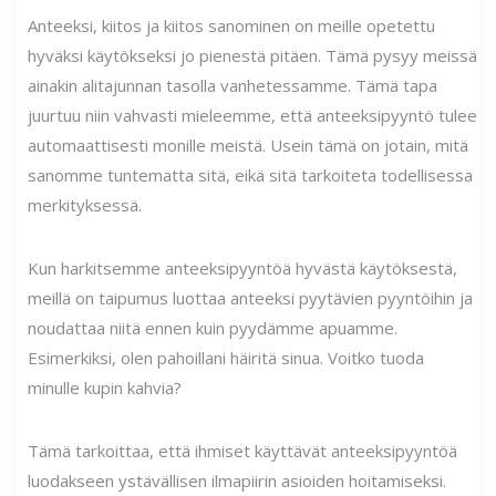
Anteeksi, kiitos ja kiitos sanominen on meille opetettu
hyväksi käytökseksi jo pienestä pitäen. Tämä pysyy meissä
ainakin alitajunnan tasolla vanhetessamme. Tämä tapa
juurtuu niin vahvasti mieleemme, että anteeksipyyntö tulee
automaattisesti monille meistä. Usein tämä on jotain, mitä
sanomme tuntematta sitä, eikä sitä tarkoiteta todellisessa
merkityksessä.
Kun harkitsemme anteeksipyyntöä hyvästä käytöksestä,
meillä on taipumus luottaa anteeksi pyytävien pyyntöihin ja
noudattaa niitä ennen kuin pyydämme apuamme.
Esimerkiksi, olen pahoillani häiritä sinua. Voitko tuoda
minulle kupin kahvia?
Tämä tarkoittaa, että ihmiset käyttävät anteeksipyyntöä
luodakseen ystävällisen ilmapiirin asioiden hoitamiseksi.