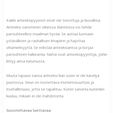
Kaikki anteeksipyynnöt eivät ole toivottuja ja kiusallisia.
Anteeksi sanominen oikeissa tilanteissa voi tehdä
parisuhteellesi maailman hyvää. Se auttaa luomaan
ystävällisen ja rauhallisen ilmapiirin ja hajottaa
vihamielisyyttä. Se edistää anteeksiantoa ja korjaa
parisuhteen halkeamia. Nämä ovat anteeksipyyntöjä, joihin
liittyy aitoa katumusta.
Muuta tapaasi sanoa anteeksi liian usein ei ole kävelyä
puistossa. Sinun on nostettava itsetietoisuuttasi ja
itsehallintaasi, jotta se tapahtuu. Kuten sanonta kuitenkin
kuuluu, mikään ei ole mahdotonta.
Suositeltavaa luettavaa: