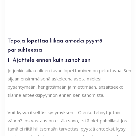
Tapoja lopettaa liikaa anteeksipyyntö
parisuhteessa
1. Ajattele ennen kuin sanot sen
Jo jonkin aikaa olleen tavan lopettaminen on pelottavaa. Sen
sijaan ensimmäisenä askeleena aseta mielesi
pysähtymään, hengittämään ja miettimään, ansaitseeko
tilanne anteeksipyynnön ennen sen sanomista.
Voit kysyä itseltäsi kysymyksen – Olenko tehnyt jotain
väärin? Jos vastaus on ei, älä sano, että olet pahoillasi. Jos
tämä ei riitä hillitsemään tarvettasi pyytää anteeksi, kysy