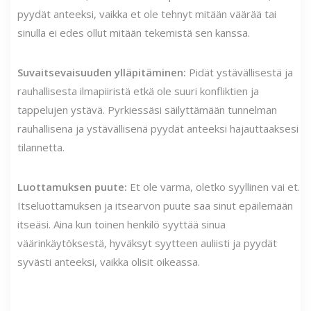
pyydät anteeksi, vaikka et ole tehnyt mitään väärää tai
sinulla ei edes ollut mitään tekemistä sen kanssa.
Suvaitsevaisuuden ylläpitäminen:
Pidät ystävällisestä ja
rauhallisesta ilmapiiristä etkä ole suuri konfliktien ja
tappelujen ystävä. Pyrkiessäsi säilyttämään tunnelman
rauhallisena ja ystävällisenä pyydät anteeksi hajauttaaksesi
tilannetta.
Luottamuksen puute:
Et ole varma, oletko syyllinen vai et.
Itseluottamuksen ja itsearvon puute saa sinut epäilemään
itseäsi. Aina kun toinen henkilö syyttää sinua
väärinkäytöksestä, hyväksyt syytteen auliisti ja pyydät
syvästi anteeksi, vaikka olisit oikeassa.