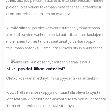
Ahdistus:
Jos pelkäät jatkuvasti, että suhteessasi menee
pieleen, olet valmis tekemään mitä tahansa välttääksesi
eron. Anteeksi sanominen on osa tätä.
Ylimääräinen:
Jos olet kasvanut tiukassa ympäristössä,
joko hallitsevien vanhempien tai autoritaaristen koulujen tai
molempien toimesta, olet saattanut jo varhain oppia
taipumaan anteeksi. Tämä jatkuu myös sinun aikuisiässäsi.
Miksi pyydät liikaa anteeksi?
Oletko koskaan miettinyt, miksi pyydän liikaa anteeksi?
Jotkut liiallisen anteeksipyynnön taustalla olevista syistä
johtuvat yllä kuvatusta henkilökohtaisesta perusluonteesta.
Tämä ei kuitenkaan voi selittää sitä täysin.