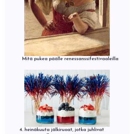
Mitä pukea päälle renessanssifestivaaleilla
4. heinäkuuta jälkiruoat, jotka juhlivat