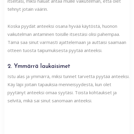
itseltäsi, miksi haluat antaa muille vaikutelman, että olet
tehnyt jotain väärin.
Koska pyydät anteeksi osana hyvää käytöstä, huonon
vaikutelman antaminen toisille itsestäsi olisi pahempaa.
Tämä saa sinut varmasti ajattelemaan ja auttaisi saamaan
otteen tuosta taipumuksesta pyytää anteeksi.
2. Ymmärrä laukaisimet
Istu alas ja ymmärrä, miksi tunnet tarvetta pyytää anteeksi.
Käy läpi joitain tapauksia menneisyydestä, kun olet
pyytänyt anteeksi omaa syytäsi. Toista kohtaukset ja
selvitä, mikä sai sinut sanomaan anteeksi.