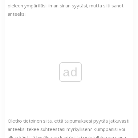
pieleen ympärilläsi ilman sinun syytäsi, mutta silti sanot
anteeksi.
ad
Oletko tietoinen siitä, että taipumuksesi pyytää jatkuvasti
anteeksi tekee suhteestasi myrkyllisen? Kumppanisi voi
alkaa käyttää hyväkseen käytöstäsi pelotellakseen sinua