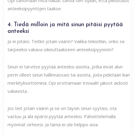
Opi sanomaan mitä haluat sanoa sen sijaan, että piiloutuisit
anteeksipyyntöjen taakse.
4. Tiedä milloin ja mitä sinun pitäisi pyytää
anteeksi
Ja ei pitäisi. Teitkö jotain väärin? Vaikka tekisitkin, onko se
tarpeeksi vakava oikeuttaakseen anteeksipyynnön?
Sinun ei tarvitse pyytää anteeksi asioita, jotka eivät alun
perin olleet sinun hallinnassasi tai asioita, joita pidetään liian
merkityksettöminä. Opi erottamaan triviaalit jaksot aidosti
vakavista.
Jos teit jotain väärin ja se on täysin sinun syytäsi, ota
vastuu ja älä epäröi pyytää anteeksi. Pahoittelemalla
myönnät virheesi. Ja tämä ei ole helppo asia.