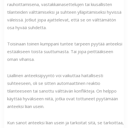
rauhoittamisena, vastakkainasettelujen tai kiusallisten
tilanteiden välttämiseksi ja suhteen ylläpitämiseksi hyvissä
väleissä. Jotkut jopa ajattelevat, että se on välttämätön
osa hyvää suhdetta.
Toisinaan toinen kumppani tuntee tarpeen pyytää anteeksi
estääkseen toista suuttumasta. Tai jopa peittääkseen
oman vihansa.
Liiallinen anteeksipyyntö voi vaikuttaa haitallisesti
suhteeseen, oli se sitten automaattinen reaktio
tilanteeseen tai sanottu välttävän konflikteja. On helppo
käyttää hyväkseen niitä, jotka ovat tottuneet pyytämään
anteeksi liian usein.
Kun sanot anteeksi liian usein ja tarkoitat sitä, se tarkoittaa,