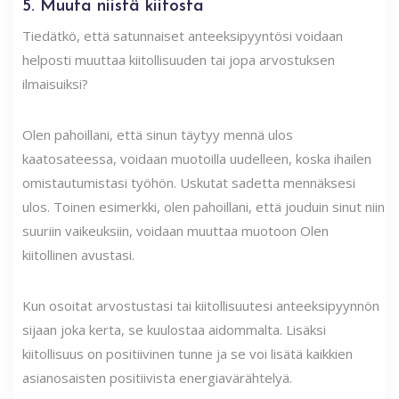
5. Muuta niistä kiitosta
Tiedätkö, että satunnaiset anteeksipyyntösi voidaan
helposti muuttaa kiitollisuuden tai jopa arvostuksen
ilmaisuiksi?
Olen pahoillani, että sinun täytyy mennä ulos
kaatosateessa, voidaan muotoilla uudelleen, koska ihailen
omistautumistasi työhön. Uskutat sadetta mennäksesi
ulos. Toinen esimerkki, olen pahoillani, että jouduin sinut niin
suuriin vaikeuksiin, voidaan muuttaa muotoon Olen
kiitollinen avustasi.
Kun osoitat arvostustasi tai kiitollisuutesi anteeksipyynnön
sijaan joka kerta, se kuulostaa aidommalta. Lisäksi
kiitollisuus on positiivinen tunne ja se voi lisätä kaikkien
asianosaisten positiivista energiavärähtelyä.