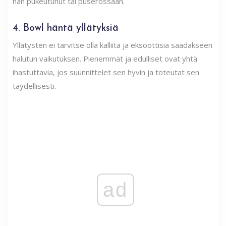
hän pukeutunut tai puserossaan.
4. Bowl häntä yllätyksiä
Yllätysten ei tarvitse olla kalliita ja eksoottisia saadakseen
halutun vaikutuksen. Pienemmät ja edulliset ovat yhtä
ihastuttavia, jos suunnittelet sen hyvin ja toteutat sen
täydellisesti.
ad