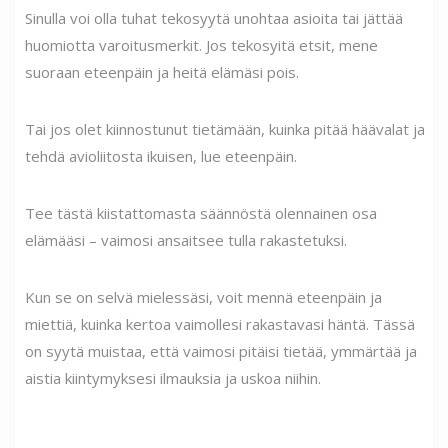
Sinulla voi olla tuhat tekosyytä unohtaa asioita tai jättää
huomiotta varoitusmerkit. Jos tekosyitä etsit, mene
suoraan eteenpäin ja heitä elämäsi pois.
Tai jos olet kiinnostunut tietämään, kuinka pitää häävalat ja
tehdä avioliitosta ikuisen, lue eteenpäin.
Tee tästä kiistattomasta säännöstä olennainen osa
elämääsi – vaimosi ansaitsee tulla rakastetuksi.
Kun se on selvä mielessäsi, voit mennä eteenpäin ja
miettiä, kuinka kertoa vaimollesi rakastavasi häntä. Tässä
on syytä muistaa, että vaimosi pitäisi tietää, ymmärtää ja
aistia kiintymyksesi ilmauksia ja uskoa niihin.