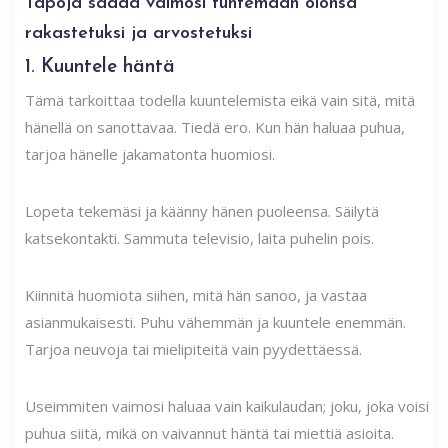
Tapoja saada vaimosi tuntemaan olonsa
rakastetuksi ja arvostetuksi
1. Kuuntele häntä
Tämä tarkoittaa todella kuuntelemista eikä vain sitä, mitä
hänellä on sanottavaa. Tiedä ero. Kun hän haluaa puhua,
tarjoa hänelle jakamatonta huomiosi.
Lopeta tekemäsi ja käänny hänen puoleensa. Säilytä
katsekontakti. Sammuta televisio, laita puhelin pois.
Kiinnitä huomiota siihen, mitä hän sanoo, ja vastaa
asianmukaisesti. Puhu vähemmän ja kuuntele enemmän.
Tarjoa neuvoja tai mielipiteitä vain pyydettäessä.
Useimmiten vaimosi haluaa vain kaikulaudan; joku, joka voisi
puhua siitä, mikä on vaivannut häntä tai miettiä asioita.