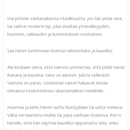
Harjoittele vanhanaikaista ritarillisuutta, jos hän pitää siitä,
tai valitse moderni laji, joka sisältää ystävällisyyden,
huomion, rakkauden ja kunnioituksen osoituksen.
Saa hänet tuntemaan itsensä rakastetuksi ja kauniiksi
Älä koskaan oleta, että vaimosi ymmärtää, että pidät häntä
ihanana ja kauniina. Sano se ääneen. Julista selkeästi:
Vaimoni on paras. Useimmat naiset haluavat tietää
olevansa houkuttelevia rakastamalleen henkilölle.
Huomaa ja kehu hänen uutta hiustyyliään tai uutta mekkoa.
Vältä vertaamista muihin tai jopa vanhaan itseensä. Kerro
hänelle, että hän näyttää kauniilta riippumatta siitä, onko