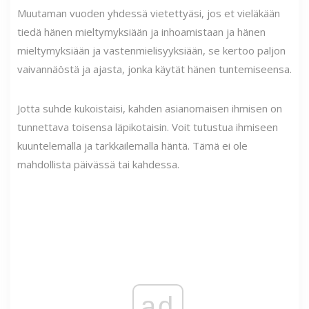
Muutaman vuoden yhdessä vietettyäsi, jos et vieläkään
tiedä hänen mieltymyksiään ja inhoamistaan ​​ja hänen
mieltymyksiään ja vastenmielisyyksiään, se kertoo paljon
vaivannäöstä ja ajasta, jonka käytät hänen tuntemiseensa.
Jotta suhde kukoistaisi, kahden asianomaisen ihmisen on
tunnettava toisensa läpikotaisin. Voit tutustua ihmiseen
kuuntelemalla ja tarkkailemalla häntä. Tämä ei ole
mahdollista päivässä tai kahdessa.
ad