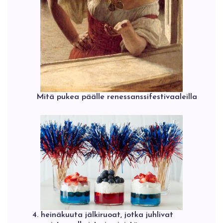
Mitä pukea päälle renessanssifestivaaleilla
4. heinäkuuta jälkiruoat, jotka juhlivat