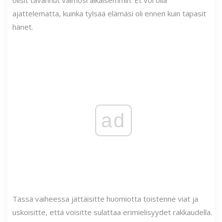
olisit tavannut vaimosi aikaisemmin. Et voi olla
ajattelematta, kuinka tylsää elämäsi oli ennen kuin tapasit
hänet.
ad
Tässä vaiheessa jättäisitte huomiotta toistenne viat ja
uskoisitte, että voisitte sulattaa erimielisyydet rakkaudella.