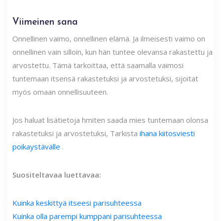
Viimeinen sana
Onnellinen vaimo, onnellinen elämä. Ja ilmeisesti vaimo on
onnellinen vain silloin, kun hän tuntee olevansa rakastettu ja
arvostettu. Tämä tarkoittaa, että saamalla vaimosi
tuntemaan itsensä rakastetuksi ja arvostetuksi, sijoitat
myös omaan onnellisuuteen.
Jos haluat lisätietoja h
miten saada mies tuntemaan olonsa
rakastetuksi ja arvostetuksi
, Tarkista
ihana kiitosviesti
poikaystävälle
.
Suositeltavaa luettavaa:
Kuinka keskittyä itseesi parisuhteessa
Kuinka olla parempi kumppani parisuhteessa