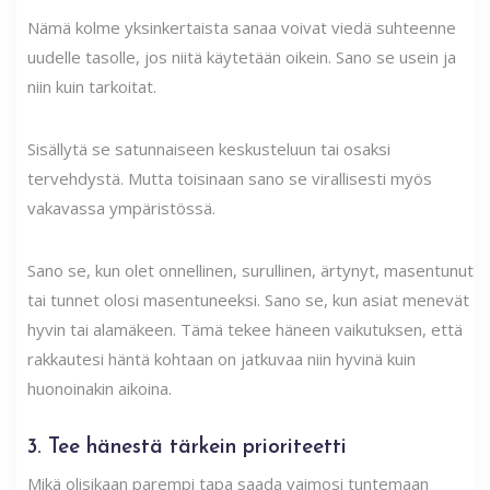
Nämä kolme yksinkertaista sanaa voivat viedä suhteenne
uudelle tasolle, jos niitä käytetään oikein. Sano se usein ja
niin kuin tarkoitat.
Sisällytä se satunnaiseen keskusteluun tai osaksi
tervehdystä. Mutta toisinaan sano se virallisesti myös
vakavassa ympäristössä.
Sano se, kun olet onnellinen, surullinen, ärtynyt, masentunut
tai tunnet olosi masentuneeksi. Sano se, kun asiat menevät
hyvin tai alamäkeen. Tämä tekee häneen vaikutuksen, että
rakkautesi häntä kohtaan on jatkuvaa niin hyvinä kuin
huonoinakin aikoina.
3. Tee hänestä tärkein prioriteetti
Mikä olisikaan parempi tapa saada vaimosi tuntemaan