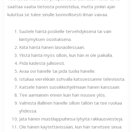
saattaa vaatia tietoista ponnistelua, mutta jonkin ajan
kuluttua se tulee sinulle luonnollisesti ilman vaivaa.
Suutele häntä poskelle tervehdyksenä tai vain
kiintymyksen osoituksena.
Kiitä häntä hänen läsnäollessaan.
Ylistä häntä myös silloin, kun hän ei ole paikalla.
Pidä kädestä julkisesti.
Avaa ovi hänelle tai pidä tuolia hänelle.
Istukaa vierekkäin sohvalla katsoessanne televisiota.
Katsele hänen suosikkiohjelmiaan hänen kanssaan.
Tee aamiainen ennen kuin hän nousee ylös.
Valmista illallinen hänelle silloin tällöin tai tee ruokaa
yhdessä.
Jätä hänen muistilappuihinsa lyhyitä rakkausviestejä.
Ole hänen käytettävissään, kun hän tarvitsee sinua.