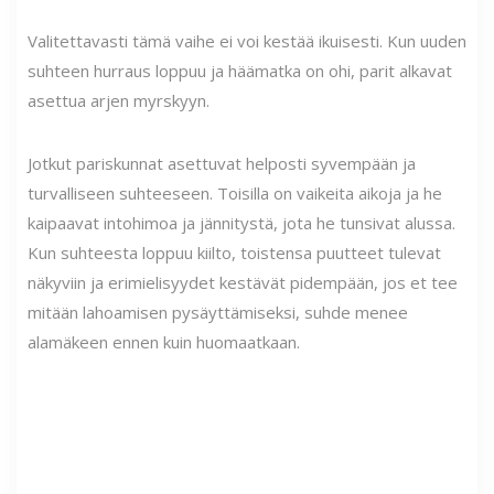
Valitettavasti tämä vaihe ei voi kestää ikuisesti. Kun uuden
suhteen hurraus loppuu ja häämatka on ohi, parit alkavat
asettua arjen myrskyyn.
Jotkut pariskunnat asettuvat helposti syvempään ja
turvalliseen suhteeseen. Toisilla on vaikeita aikoja ja he
kaipaavat intohimoa ja jännitystä, jota he tunsivat alussa.
Kun suhteesta loppuu kiilto, toistensa puutteet tulevat
näkyviin ja erimielisyydet kestävät pidempään, jos et tee
mitään lahoamisen pysäyttämiseksi, suhde menee
alamäkeen ennen kuin huomaatkaan.