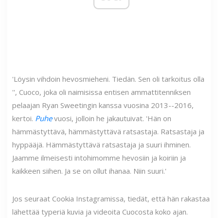
'Löysin vihdoin hevosmieheni. Tiedän. Sen oli tarkoitus olla
'', Cuoco, joka oli naimisissa entisen ammattitenniksen
pelaajan Ryan Sweetingin kanssa vuosina 2013--2016,
kertoi.
Puhe
vuosi, jolloin he jakautuivat. 'Hän on
hämmästyttävä, hämmästyttävä ratsastaja. Ratsastaja ja
hyppääjä. Hämmästyttävä ratsastaja ja suuri ihminen.
Jaamme ilmeisesti intohimomme hevosiin ja koiriin ja
kaikkeen siihen. Ja se on ollut ihanaa. Niin suuri.'
Jos seuraat Cookia Instagramissa, tiedät, että hän rakastaa
lähettää typeriä kuvia ja videoita Cuocosta koko ajan.