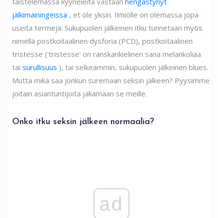
taistelemassa kyyneleitä vastaan
hengästynyt
jälkimainingeissa
, et ole yksin. Ilmiölle on olemassa jopa
useita termejä: Sukupuolen jälkeinen itku tunnetaan myös
nimellä postkoitaalinen dysforia (PCD), postkoitaalinen
tristesse ('tristesse' on ranskankielinen sana melankoliaa
tai
surullisuus
), tai selkeämmin, sukupuolen jälkeinen blues.
Mutta mikä saa jonkun suremaan seksin jälkeen? Pyysimme
joitain asiantuntijoita jakamaan se meille.
Onko itku seksin jälkeen normaalia?
ad