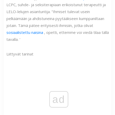
LCPC, suhde- ja seksiterapiaan erikoistunut terapeutti ja
LELO-lelujen asiantuntija. ”Ihmiset tulevat usein
pelkäämään ja ahdistuneina pyytääkseen kumppaniltaan
jotain. Tämä pätee erityisesti ihmisiin, jotka olivat
sosiaalistettu naisina
, opetti, ettemme voi viedä tilaa tällä
tavalla. '
Liittyvät tarinat
ad