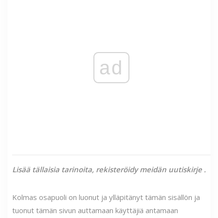
ad
Lisää tällaisia ​​tarinoita,
rekisteröidy meidän
uutiskirje
.
Kolmas osapuoli on luonut ja ylläpitänyt tämän sisällön ja
tuonut tämän sivun auttamaan käyttäjiä antamaan