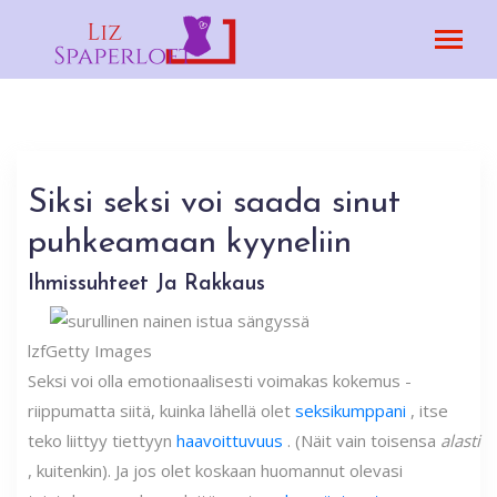
Siksi seksi voi saada sinut
puhkeamaan kyyneliin
Ihmissuhteet Ja Rakkaus
lzf
Getty Images
Seksi voi olla emotionaalisesti voimakas kokemus -
riippumatta siitä, kuinka lähellä olet
seksikumppani
, itse
teko liittyy tiettyyn
haavoittuvuus
. (Näit vain toisensa
alasti
, kuitenkin). Ja jos olet koskaan huomannut olevasi