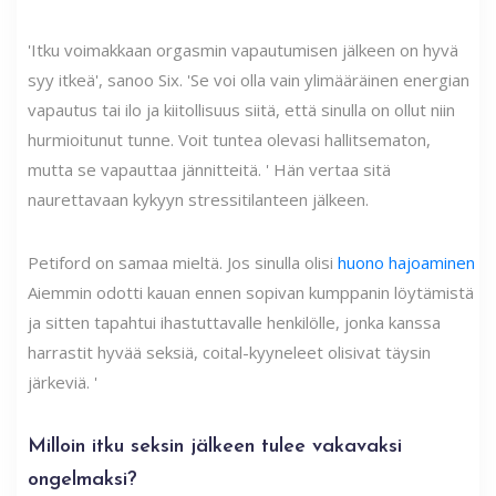
'Itku voimakkaan orgasmin vapautumisen jälkeen on hyvä
syy itkeä', sanoo Six. 'Se voi olla vain ylimääräinen energian
vapautus tai ilo ja kiitollisuus siitä, että sinulla on ollut niin
hurmioitunut tunne. Voit tuntea olevasi hallitsematon,
mutta se vapauttaa jännitteitä. ' Hän vertaa sitä
naurettavaan kykyyn stressitilanteen jälkeen.
Petiford on samaa mieltä. Jos sinulla olisi
huono hajoaminen
Aiemmin odotti kauan ennen sopivan kumppanin löytämistä
ja sitten tapahtui ihastuttavalle henkilölle, jonka kanssa
harrastit hyvää seksiä, coital-kyyneleet olisivat täysin
järkeviä. '
Milloin itku seksin jälkeen tulee vakavaksi
ongelmaksi?