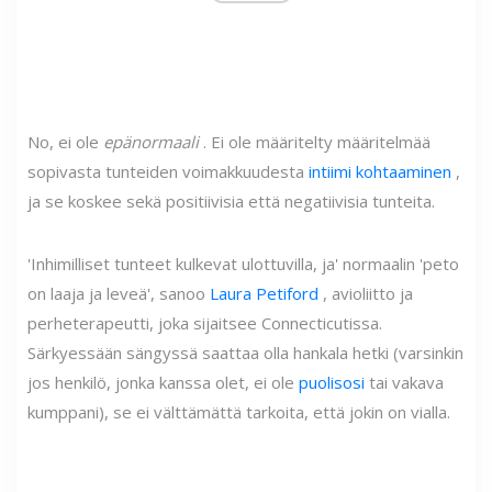
No, ei ole
epänormaali
. Ei ole määritelty määritelmää
sopivasta tunteiden voimakkuudesta
intiimi kohtaaminen
,
ja se koskee sekä positiivisia että negatiivisia tunteita.
'Inhimilliset tunteet kulkevat ulottuvilla, ja' normaalin 'peto
on laaja ja leveä', sanoo
Laura Petiford
, avioliitto ja
perheterapeutti, joka sijaitsee Connecticutissa.
Särkyessään sängyssä saattaa olla hankala hetki (varsinkin
jos henkilö, jonka kanssa olet, ei ole
puolisosi
tai vakava
kumppani), se ei välttämättä tarkoita, että jokin on vialla.