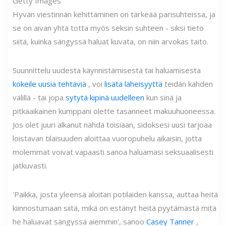
Getty Images
Hyvän viestinnän kehittäminen on tärkeää parisuhteissa, ja
se on aivan yhtä totta myös seksin suhteen - siksi tieto
siitä, kuinka sängyssä haluat kuvata, on niin arvokas taito.
Suunnittelu uudesta käynnistämisestä tai haluamisesta
kokeile uusia tehtäviä
, voi
lisätä läheisyyttä
teidän kahden
välillä - tai jopa
sytytä kipinä uudelleen
kun sinä ja
pitkäaikainen kumppani olette tasanneet makuuhuoneessa.
Jos olet juuri alkanut nähdä toisiaan, sidoksesi uusi tarjoaa
loistavan tilaisuuden aloittaa vuoropuhelu aikaisin, jotta
molemmat voivat vapaasti sanoa haluamasi seksuaalisesti
jatkuvasti.
'Paikka, josta yleensä aloitan potilaiden kanssa, auttaa heitä
kiinnostumaan siitä, mikä on estänyt heitä pyytämästä mitä
he haluavat sängyssä aiemmin', sanoo
Casey Tanner
,