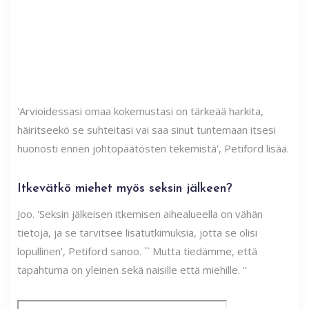
'Arvioidessasi omaa kokemustasi on tärkeää harkita,
häiritseekö se suhteitasi vai saa sinut tuntemaan itsesi
huonosti ennen johtopäätösten tekemistä', Petiford lisää.
Itkevätkö miehet myös seksin jälkeen?
Joo. 'Seksin jälkeisen itkemisen aihealueella on vähän
tietoja, ja se tarvitsee lisätutkimuksia, jotta se olisi
lopullinen', Petiford sanoo. `` Mutta tiedämme, että
tapahtuma on yleinen sekä naisille että miehille. ''