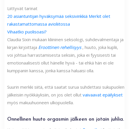
Liittyvät tarinat
20 asiantuntijan hyväksymää seksivinkkiä
Merkit olet
rakastamattomassa avioliitossa
Vihaatko puolisoasi?
Claudia Sixin mukaan kliininen seksologi, suhdevalmentaja ja
kirjan kirjoittaja
Eroottinen rehellisyys
, huuto, joka kuplii,
voi johtua harrastamisesta seksiin, joka ei fyysisesti tai
emotionaalisesti ollut hänelle hyvä - tai ehkä hän ei ole
kumppanin kanssa, jonka kanssa haluaisi olla.
Suurin merkki siitä, että saatat surua suhdettasi sukupuolen
jälkeisiin nyökkäyksiin, on jos olet ollut
vaivaavat epäilykset
myös makuuhuoneen ulkopuolella.
Onnellinen huuto orgasmin jälkeen on jotain juhlia.