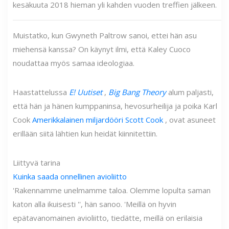
kesäkuuta 2018 hieman yli kahden vuoden treffien jälkeen.
Muistatko, kun Gwyneth Paltrow sanoi, ettei hän asu
miehensä kanssa? On käynyt ilmi, että Kaley Cuoco
noudattaa myös samaa ideologiaa.
Haastattelussa
E! Uutiset
,
Big Bang Theory
alum paljasti,
että hän ja hänen kumppaninsa, hevosurheilija ja poika Karl
Cook
Amerikkalainen miljardööri Scott Cook
, ovat asuneet
erillään siitä lähtien kun heidät kiinnitettiin.
Liittyvä tarina
Kuinka saada onnellinen avioliitto
'Rakennamme unelmamme taloa. Olemme lopulta saman
katon alla ikuisesti '', hän sanoo. 'Meillä on hyvin
epätavanomainen avioliitto, tiedätte, meillä on erilaisia ​​