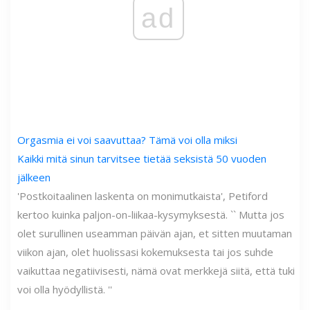
ad
Orgasmia ei voi saavuttaa? Tämä voi olla miksi
Kaikki mitä sinun tarvitsee tietää seksistä 50 vuoden
jälkeen
'Postkoitaalinen laskenta on monimutkaista', Petiford
kertoo kuinka paljon-on-liikaa-kysymyksestä. `` Mutta jos
olet surullinen useamman päivän ajan, et sitten muutaman
viikon ajan, olet huolissasi kokemuksesta tai jos suhde
vaikuttaa negatiivisesti, nämä ovat merkkejä siitä, että tuki
voi olla hyödyllistä. ''