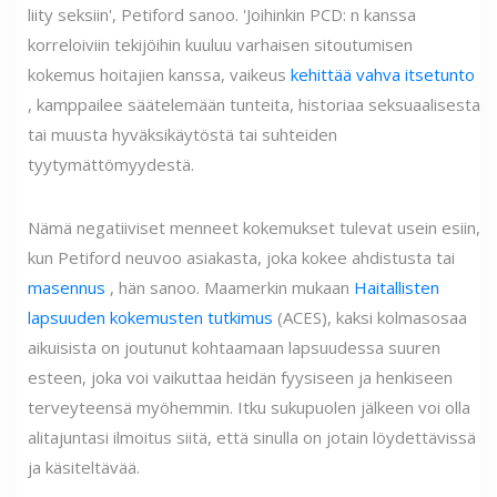
liity seksiin', Petiford sanoo. 'Joihinkin PCD: n kanssa
korreloiviin tekijöihin kuuluu varhaisen sitoutumisen
kokemus hoitajien kanssa, vaikeus
kehittää vahva itsetunto
, kamppailee säätelemään tunteita, historiaa seksuaalisesta
tai muusta hyväksikäytöstä tai suhteiden
tyytymättömyydestä.
Nämä negatiiviset menneet kokemukset tulevat usein esiin,
kun Petiford neuvoo asiakasta, joka kokee ahdistusta tai
masennus
, hän sanoo. Maamerkin mukaan
Haitallisten
lapsuuden kokemusten tutkimus
(ACES), kaksi kolmasosaa
aikuisista on joutunut kohtaamaan lapsuudessa suuren
esteen, joka voi vaikuttaa heidän fyysiseen ja henkiseen
terveyteensä myöhemmin. Itku sukupuolen jälkeen voi olla
alitajuntasi ilmoitus siitä, että sinulla on jotain löydettävissä
ja käsiteltävää.