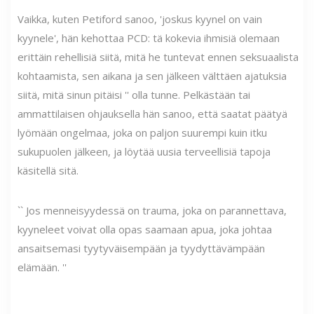
Vaikka, kuten Petiford sanoo, 'joskus kyynel on vain
kyynele', hän kehottaa PCD: tä kokevia ihmisiä olemaan
erittäin rehellisiä siitä, mitä he tuntevat ennen seksuaalista
kohtaamista, sen aikana ja sen jälkeen välttäen ajatuksia
siitä, mitä sinun pitäisi '' olla tunne. Pelkästään tai
ammattilaisen ohjauksella hän sanoo, että saatat päätyä
lyömään ongelmaa, joka on paljon suurempi kuin itku
sukupuolen jälkeen, ja löytää uusia terveellisiä tapoja
käsitellä sitä.
`` Jos menneisyydessä on trauma, joka on parannettava,
kyyneleet voivat olla opas saamaan apua, joka johtaa
ansaitsemasi tyytyväisempään ja tyydyttävämpään
elämään. ''