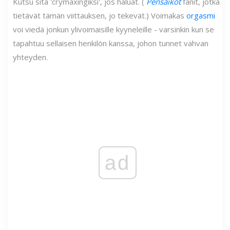
Kutsu sitä 'crymaxingiksi', jos haluat. (
Pensaikot
fanit, jotka
tietävät tämän viittauksen, jo tekevät.) Voimakas
orgasmi
voi viedä jonkun ylivoimaisille kyyneleille - varsinkin kun se
tapahtuu sellaisen henkilön kanssa, johon tunnet vahvan
yhteyden.
ad