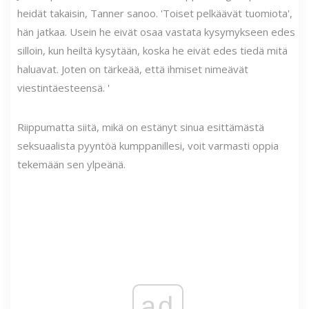
heidät takaisin, Tanner sanoo. 'Toiset pelkäävät tuomiota',
hän jatkaa. Usein he eivät osaa vastata kysymykseen edes
silloin, kun heiltä kysytään, koska he eivät edes tiedä mitä
haluavat. Joten on tärkeää, että ihmiset nimeävät
viestintäesteensä. '
Riippumatta siitä, mikä on estänyt sinua esittämästä
seksuaalista pyyntöä kumppanillesi, voit varmasti oppia
tekemään sen ylpeänä.
ad