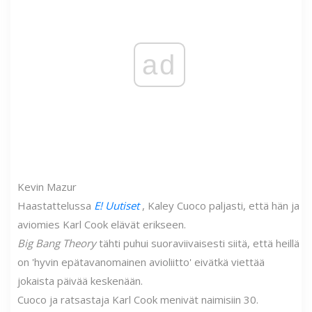
ad
Kevin Mazur
Haastattelussa
E! Uutiset
, Kaley Cuoco paljasti, että hän ja
aviomies Karl Cook elävät erikseen.
Big Bang Theory
tähti puhui suoraviivaisesti siitä, että heillä
on 'hyvin epätavanomainen avioliitto' eivätkä viettää
jokaista päivää keskenään.
Cuoco ja ratsastaja Karl Cook menivät naimisiin 30.